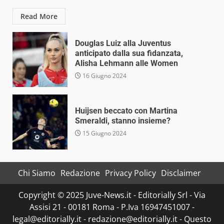
Read More
Douglas Luiz alla Juventus
anticipato dalla sua fidanzata,
Alisha Lehmann alle Women
16 Giugno 2024
Huijsen beccato con Martina
Smeraldi, stanno insieme?
15 Giugno 2024
Chi Siamo
Redazione
Privacy Policy
Disclaimer
Copyright © 2025 Juve-News.it - Editorially Srl - Via
Assisi 21 - 00181 Roma - P.Iva 16947451007 -
legal@editorially.it - redazione@editorially.it - Questo